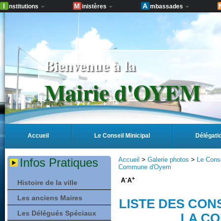
I
M
A
nstitutions
inistères
mbassades
Bienvenue à la
Mairie d'OYEM
Accueil
Le Conseil Minicipal
Délégati
Infos Pratiques
Accueil
>
Galerie photos
>
Le Conse
Commune d'Oyem
-
+
A
A
Histoire de la ville
Les anciens Maires
LISTE DES CON
Les Délégués Spéciaux
LA C