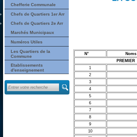
Chefferie Communale
Chefs de Quartiers 1er Arr
Chefs de Quartiers 2e Arr
Marchés Municipaux
Numéros Utiles
Les Quartiers de la
N°
Noms 
Commune
PREMIER 
Etablissements
1
d'enseignement
2
3
4
5
6
7
8
9
10