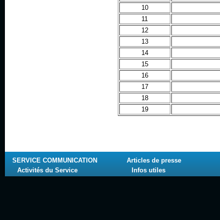
10
11
12
13
14
15
16
17
18
19
SERVICE COMMUNICATION
Articles de presse
Activités du Service
Infos utiles