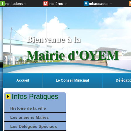
I
M
A
nstitutions
inistères
mbassades
Bienvenue à la
Mairie d'OYEM
Accueil
Le Conseil Minicipal
Délégati
Infos Pratiques
Histoire de la ville
Les anciens Maires
Les Délégués Spéciaux